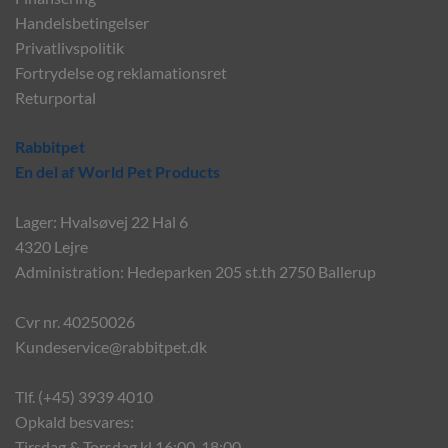
Handelsbetingelser
Privatlivspolitik
Fortrydelse og reklamationsret
Returportal
Rabbitpet
En del af World Pet Products
Lager: Hvalsøvej 22 Hal 6
4320 Lejre
Administration: Hedeparken 205 st.th 2750 Ballerup
Cvr nr. 40250026
Kundeservice@rabbitpet.dk
Tlf. (+45) 3939 4010
Opkald besvares:
Tirsdag & Torsdag kl 16:00-18:00