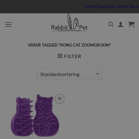
Fortsæt
Vores fragt pris starter fr
til
indhold
VARER TAGGED “KONG CAT ZOOMGROOM”
FILTER
Tilføj til
ønskeliste