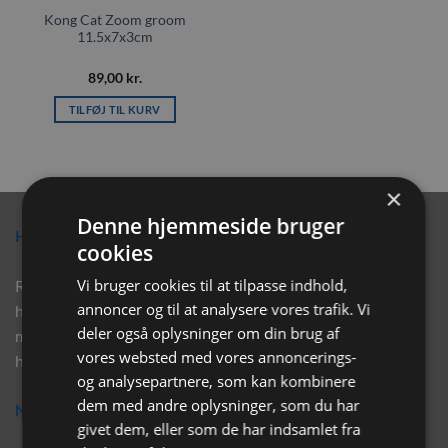
Kong Cat Zoom groom
11.5x7x3cm
89,00
kr.
TILFØJ TIL KURV
×
Denne hjemmeside bruger
Hvorfor vælge Rabbitpet?
cookies
Vi bruger cookies til at tilpasse indhold,
Rabbitpet sælger ikke kun kvalitetsprodukter såsom, foder,
annoncer og til at analysere vores trafik. Vi
hø, aktivering, strøelse mm. til vores kunder. Vi hjælper også
deler også oplysninger om din brug af
med rådgivning, så tøv ikke med at skrive eller ring til os for
vores websted med vores annoncerings-
hjælp..
og analysepartnere, som kan kombinere
dem med andre oplysninger, som du har
Nyhedsbrev
givet dem, eller som de har indsamlet fra