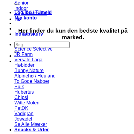
efter:
Senior
Indoor
Log ind / Tilmeld
Se Alle Mærker
Min konto
Hø
Her finder du kun den bedste kvalitet på
Indkøbskurv
marked.
Søg
Science Selective
efter:
JR Farm
Versale Laga
Høbidder
Bunny Nature
Alpinehø / Heuland
To Gode Naboer
Puik
Hubertus
Chipsi
Witte Molen
PetDK
Vadigran
Jowadel
Se Alle Mærker
Snacks & Urter