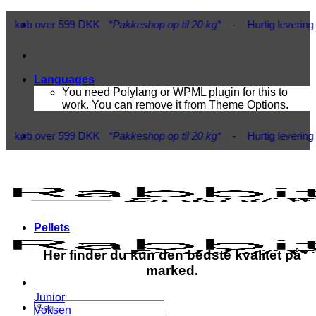
Fortsæt
øb over 599 DKK
*Pakkeshop op til 20 kg*
- Hurtig levering 1-3 h
til
indhold
Languages
You need Polylang or WPML plugin for this to
work. You can remove it from Theme Options.
øb over 599 DKK
*Pakkeshop op til 20 kg*
- Hurtig levering 1-3 h
Pellets
Her finder du kun den bedste kvalitet på
marked.
Junior
Søg
Voksen