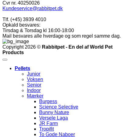
Cvr nr. 40250026
Kundeservice@rabbitpet.dk
Tlf. (+45) 3939 4010
Opkald besvares:
Tirsdag & Torsdag kl 16:00-18:00
Mail besvares alle hverdage og som regel samme dag.
Copyright 2026 ©
Rabbitpet - En del af World Pet
Products
Pellets
Junior
Voksen
Senior
Indoor
Mærker
Burgess
Science Selective
Bunny Nature
Versele Laga
JR Farm
Tropifit
To Gode Naboer