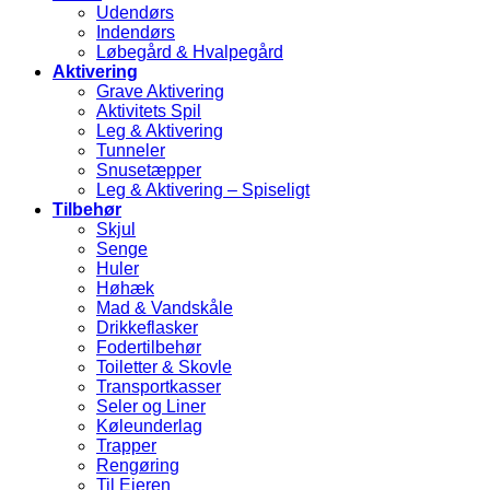
Udendørs
Indendørs
Løbegård & Hvalpegård
Aktivering
Grave Aktivering
Aktivitets Spil
Leg & Aktivering
Tunneler
Snusetæpper
Leg & Aktivering – Spiseligt
Tilbehør
Skjul
Senge
Huler
Høhæk
Mad & Vandskåle
Drikkeflasker
Fodertilbehør
Toiletter & Skovle
Transportkasser
Seler og Liner
Køleunderlag
Trapper
Rengøring
Til Ejeren