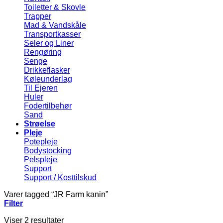
Toiletter & Skovle
Trapper
Mad & Vandskåle
Transportkasser
Seler og Liner
Rengøring
Senge
Drikkeflasker
Køleunderlag
Til Ejeren
Huler
Fodertilbehør
Sand
Strøelse
Pleje
Potepleje
Bodystocking
Pelspleje
Support
Support / Kosttilskud
Varer tagged “JR Farm kanin”
Filter
Viser 2 resultater