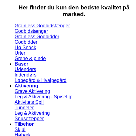
Her finder du kun den bedste kvalitet på
marked.
Grainless Godbidstænger
Godbidstænger
Grainless Godbidder
Godbidder
Hø Snack
Urter
Grene & pinde
Baser
Udendørs
Indendørs
Løbegård & Hvalpegård
Aktivering
Grave Aktivering
Leg & Aktivering - Spiseligt
Aktivitets Spil
Tunneler
Leg & Aktivering
Snusetæpper
Tilbehør
Skjul
Høhæk