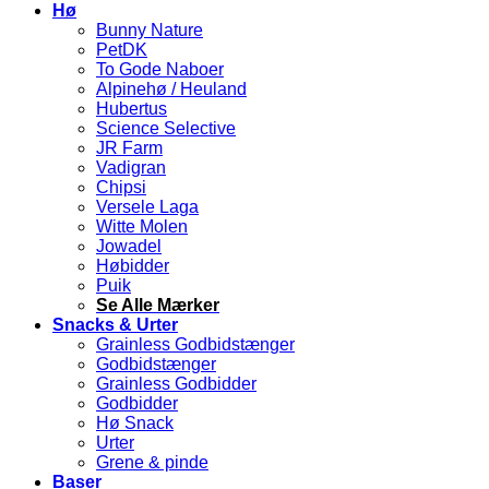
Hø
Bunny Nature
PetDK
To Gode Naboer
Alpinehø / Heuland
Hubertus
Science Selective
JR Farm
Vadigran
Chipsi
Versele Laga
Witte Molen
Jowadel
Høbidder
Puik
Se Alle Mærker
Snacks & Urter
Grainless Godbidstænger
Godbidstænger
Grainless Godbidder
Godbidder
Hø Snack
Urter
Grene & pinde
Baser