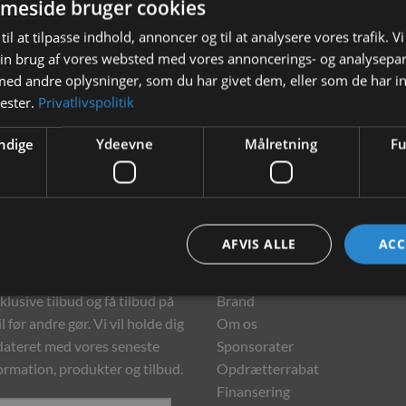
meside bruger cookies
JR Farm Grainless Health Vital-
til at tilpasse indhold, annoncer og til at analysere vores trafik. V
Blokke Maven 300g
in brug af vores websted med vores annoncerings- og analysepa
d andre oplysninger, som du har givet dem, eller som de har in
39,00
kr.
nester.
Privatlivspolitik
LÆS MERE
ndige
Ydeevne
Målretning
Fu
hedsbrev
Information
AFVIS ALLE
ACC
meld dig vores nyhedsbrev og
Kontakt
klusive tilbud og få tilbud på
Brand
l før andre gør. Vi vil holde dig
Om os
ateret med vores seneste
Sponsorater
ormation, produkter og tilbud.
Opdrætterrabat
Finansering