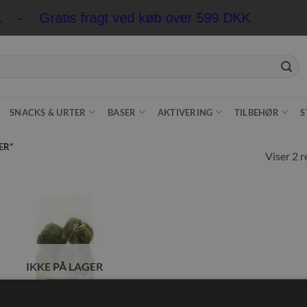
KK - Gratis fragt ved køb over 599 DKK
*Pakkesho
SNACKS & URTER
BASER
AKTIVERING
TILBEHØR
S
ER”
Viser 2 r
Tilføj til
ønskeliste
IKKE PÅ LAGER