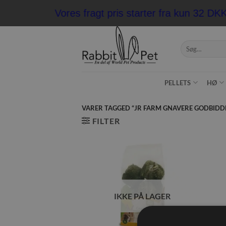
Fortsæt
Vores fragt pris starter fra kun 32 D
til
indhold
Søg
efter:
PELLETS
HØ
VARER TAGGED “JR FARM GNAVERE GODBIDD
FILTER
Tilføj til
ønskeliste
IKKE PÅ LAGER