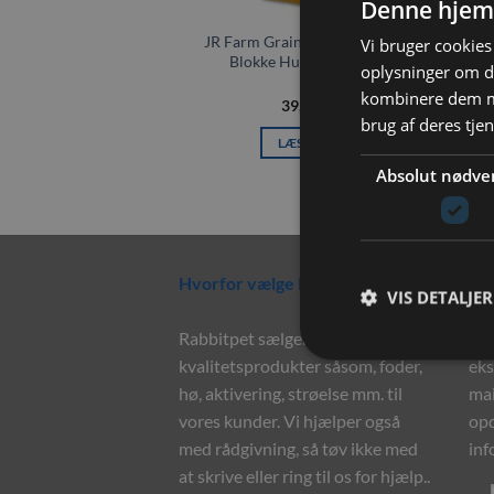
Denne hjem
JR Farm Grainless Health Vital-
Vi bruger cookies 
Blokke Hud & Pels 300g
oplysninger om d
kombinere dem me
39,00
kr.
brug af deres tje
LÆS MERE
Absolut nødve
Hvorfor vælge Rabbitpet?
Ny
VIS DETALJER
Rabbitpet sælger ikke kun
Til
kvalitetsprodukter såsom, foder,
eks
hø, aktivering, strøelse mm. til
mai
vores kunder. Vi hjælper også
opd
med rådgivning, så tøv ikke med
inf
at skrive eller ring til os for hjælp..