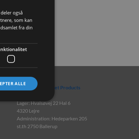
i deler også
rtnere, som kan
dsamlet fra din
nktionalitet
Rabbitpet
EPTER ALLE
En del af World Pet Products
Lager: Hvalsøvej 22 Hal 6
4320 Lejre
Administration: Hedeparken 205
st.th 2750 Ballerup