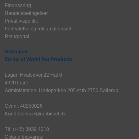
Finansering
Handelsbetingelser
Privatlivspolitik
Fortrydelse og reklamationsret
Returportal
Rabbitpet
En del af World Pet Products
Lager: Hvalsøvej 22 Hal 6
4320 Lejre
Administration: Hedeparken 205 st.th 2750 Ballerup
Cvr nr. 40250026
Kundeservice@rabbitpet.dk
Tlf. (+45) 3939 4010
Opkald besvares: