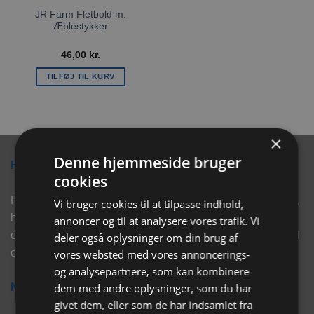
JR Farm Fletbold m.
Æblestykker
46,00
kr.
TILFØJ TIL KURV
×
Denne hjemmeside bruger
Hvorfor vælge Rabbitpet?
cookies
Rabbitpet sælger ikke kun kvalitetsprodukter såsom, foder,
Vi bruger cookies til at tilpasse indhold,
hø, aktivering, strøelse mm. til vores kunder. Vi hjælper
annoncer og til at analysere vores trafik. Vi
også med rådgivning, så tøv ikke med at skrive eller ring til
deler også oplysninger om din brug af
os for hjælp..
vores websted med vores annoncerings-
og analysepartnere, som kan kombinere
dem med andre oplysninger, som du har
Nyhedsbrev
givet dem, eller som de har indsamlet fra