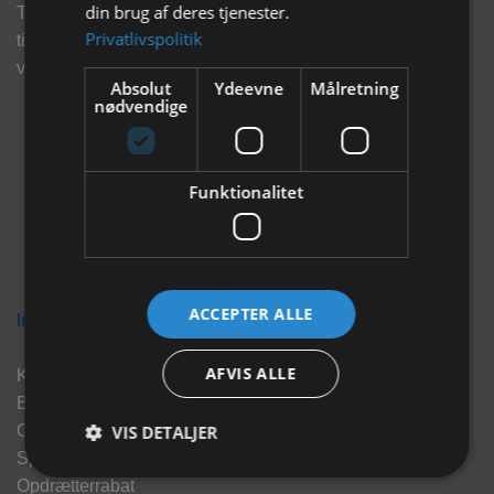
din brug af deres tjenester.
Tilmeld dig vores nyhedsbrev og eksklusive tilbud og få
Privatlivspolitik
tilbud på mail før andre gør. Vi vil holde dig opdateret med
vores seneste information, produkter og tilbud.
Absolut
Ydeevne
Målretning
nødvendige
Funktionalitet
ACCEPTER ALLE
Information
AFVIS ALLE
Kontakt
Brand
VIS DETALJER
Om os
Sponsorater
Opdrætterrabat