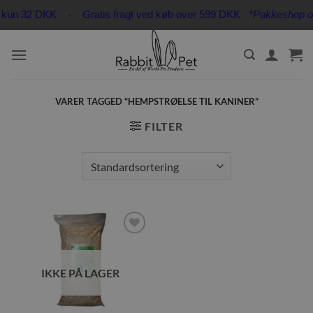
Fortsæt
fra kun 32 DKK - Gratis fragt ved køb over 599 DKK
*Pakkeshop op t
til
indhold
VARER TAGGED “HEMPSTRØELSE TIL KANINER”
FILTER
Tilføj til
ønskeliste
IKKE PÅ LAGER