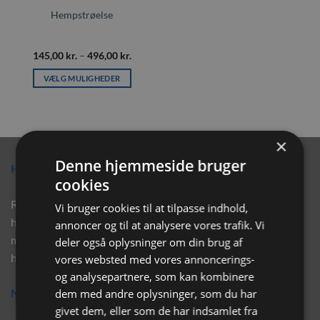
Hempstrøelse
Prisinterval:
145,00
kr.
–
496,00
kr.
145,00 kr.
til
VÆLG MULIGHEDER
496,00 kr.
Dette
vare
har
flere
×
varianter.
Denne hjemmeside bruger
Hvorfor vælge Rabbitpet?
Mulighederne
cookies
kan
vælges
Rabbitpet sælger ikke kun kvalitetsprodukter såsom, foder,
Vi bruger cookies til at tilpasse indhold,
på
hø, aktivering, strøelse mm. til vores kunder. Vi hjælper også
annoncer og til at analysere vores trafik. Vi
varesiden
med rådgivning, så tøv ikke med at skrive eller ring til os for
deler også oplysninger om din brug af
hjælp..
vores websted med vores annoncerings-
og analysepartnere, som kan kombinere
Nyhedsbrev
dem med andre oplysninger, som du har
givet dem, eller som de har indsamlet fra