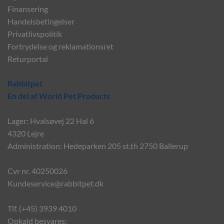
Finansering
Handelsbetingelser
Privatlivspolitik
Fortrydelse og reklamationsret
Returportal
Rabbitpet
En del af World Pet Products
Lager: Hvalsøvej 22 Hal 6
4320 Lejre
Administration: Hedeparken 205 st.th 2750 Ballerup
Cvr nr. 40250026
Kundeservice@rabbitpet.dk
Tlf. (+45) 3939 4010
Opkald besvares: