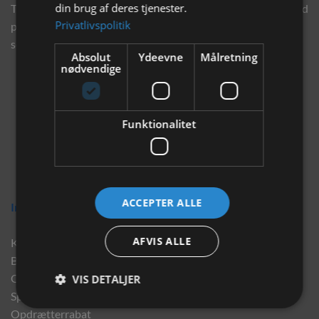
din brug af deres tjenester.
Tilmeld dig vores nyhedsbrev og eksklusive tilbud og få tilbud
Privatlivspolitik
på mail før andre gør. Vi vil holde dig opdateret med vores
seneste information, produkter og tilbud.
Absolut
Ydeevne
Målretning
nødvendige
Funktionalitet
ACCEPTER ALLE
Information
AFVIS ALLE
Kontakt
Brand
Om os
VIS DETALJER
Sponsorater
Opdrætterrabat