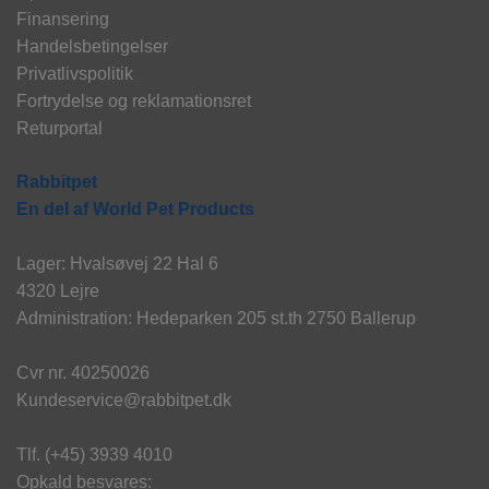
Finansering
Handelsbetingelser
Privatlivspolitik
Fortrydelse og reklamationsret
Returportal
Rabbitpet
En del af World Pet Products
Lager: Hvalsøvej 22 Hal 6
4320 Lejre
Administration: Hedeparken 205 st.th 2750 Ballerup
Cvr nr. 40250026
Kundeservice@rabbitpet.dk
Tlf. (+45) 3939 4010
Opkald besvares: