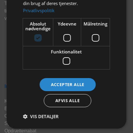
din brug af deres tjenester.
Tilmeld dig vores nyhedsbrev og eksklusive tilbud og få
Privatlivspolitik
tilbud på mail før andre gør. Vi vil holde dig opdateret med
vores seneste information, produkter og tilbud.
Absolut
Ydeevne
Målretning
nødvendige
Funktionalitet
ACCEPTER ALLE
Information
AFVIS ALLE
Kontakt
Brand
VIS DETALJER
Om os
Sponsorater
Opdrætterrabat