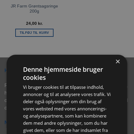
JR Farm Grøntsagsringe
200g
24,00
kr.
TILFØJ TIL KURV
×
Denne hjemmeside bruger
Hvorfor vælge Rabbitpet?
cookies
Rabbitpet sælger ikke kun kvalitetsprodukter såsom, foder,
Vi bruger cookies til at tilpasse indhold,
hø, aktivering, strøelse mm. til vores kunder. Vi hjælper
annoncer og til at analysere vores trafik. Vi
også med rådgivning, så tøv ikke med at skrive eller ring til
deler også oplysninger om din brug af
os for hjælp..
vores websted med vores annoncerings-
og analysepartnere, som kan kombinere
dem med andre oplysninger, som du har
Nyhedsbrev
givet dem, eller som de har indsamlet fra