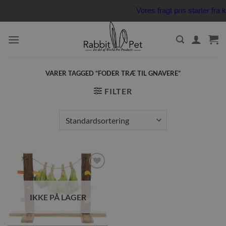
Fortsæt
Vores fragt pris starter fr
til
indhold
VARER TAGGED “FODER TRÆ TIL GNAVERE”
FILTER
Tilføj til
ønskeliste
IKKE PÅ LAGER