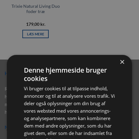
Trixie Natural Living Duo
foder træ
179,00
kr.
LÆS MERE
×
Denne hjemmeside bruger
Hvorfor vælge Rabbitpet?
cookies
Vi bruger cookies til at tilpasse indhold,
Rabbitpet sælger ikke kun kvalitetsprodukter såsom, foder,
annoncer og til at analysere vores trafik. Vi
hø, aktivering, strøelse mm. til vores kunder. Vi hjælper også
deler også oplysninger om din brug af
med rådgivning, så tøv ikke med at skrive eller ring til os for
vores websted med vores annoncerings-
hjælp..
og analysepartnere, som kan kombinere
dem med andre oplysninger, som du har
Nyhedsbrev
givet dem, eller som de har indsamlet fra