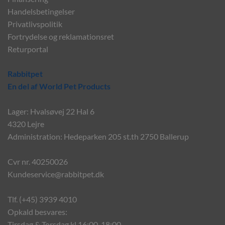
Handelsbetingelser
Privatlivspolitik
Fortrydelse og reklamationsret
Returportal
Rabbitpet
En del af World Pet Products
Lager: Hvalsøvej 22 Hal 6
4320 Lejre
Administration: Hedeparken 205 st.th 2750 Ballerup
Cvr nr. 40250026
Kundeservice@rabbitpet.dk
Tlf. (+45) 3939 4010
Opkald besvares:
Tirsdag & Torsdag kl 16:00-18:00