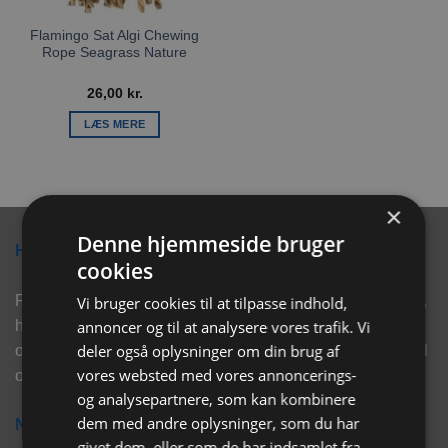
Flamingo Sat Algi Chewing
Rope Seagrass Nature
26,00
kr.
LÆS MERE
×
Denne hjemmeside bruger
Hvorfor vælge Rabbitpet?
cookies
Rabbitpet sælger ikke kun kvalitetsprodukter såsom, foder,
Vi bruger cookies til at tilpasse indhold,
annoncer og til at analysere vores trafik. Vi
hø, aktivering, strøelse mm. til vores kunder. Vi hjælper
deler også oplysninger om din brug af
også med rådgivning, så tøv ikke med at skrive eller ring til
vores websted med vores annoncerings-
os for hjælp..
og analysepartnere, som kan kombinere
dem med andre oplysninger, som du har
Nyhedsbrev
givet dem, eller som de har indsamlet fra