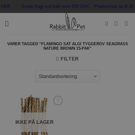
Fortsæt
 32 DKK - Gratis fragt ved køb over 599 DKK
*Pakkeshop op til 20 k
til
indhold
VARER TAGGED “FLAMINGO SAT ALGI TYGGEROV SEAGRASS
NATURE BROWN 15-PAK”
FILTER
Tilføj til
ønskeliste
IKKE PÅ LAGER