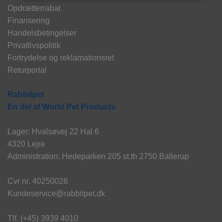
Opdrætterrabat
Finansering
Handelsbetingelser
Privatlivspolitik
Fortrydelse og reklamationsret
Returportal
Rabbitpet
En del af World Pet Products
Lager: Hvalsøvej 22 Hal 6
4320 Lejre
Administration: Hedeparken 205 st.th 2750 Ballerup
Cvr nr. 40250026
Kundeservice@rabbitpet.dk
Tlf. (+45) 3939 4010