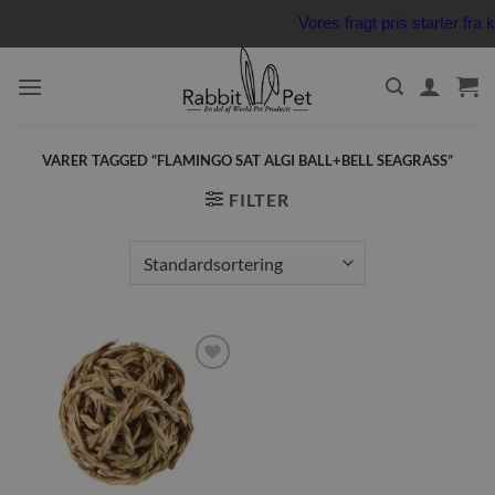
Fortsæt
Vores fragt pris starter fr
til
indhold
VARER TAGGED “FLAMINGO SAT ALGI BALL+BELL SEAGRASS”
FILTER
Tilføj til
ønskeliste