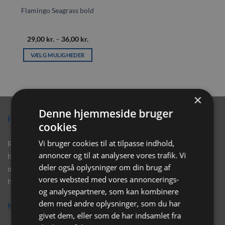
Flamingo Seagrass bold
Prisinterval:
29,00
kr.
–
36,00
kr.
29,00 kr.
til
VÆLG MULIGHEDER
36,00 kr.
Dette
vare
har
×
flere
varianter.
Denne hjemmeside bruger
Hvorfor vælge Rabbitpet?
Mulighederne
cookies
kan
vælges
Vi bruger cookies til at tilpasse indhold,
Rabbitpet sælger ikke kun kvalitetsprodukter såsom, foder,
på
annoncer og til at analysere vores trafik. Vi
hø, aktivering, strøelse mm. til vores kunder. Vi hjælper også
varesiden
deler også oplysninger om din brug af
med rådgivning, så tøv ikke med at skrive eller ring til os for
vores websted med vores annoncerings-
hjælp..
og analysepartnere, som kan kombinere
dem med andre oplysninger, som du har
Nyhedsbrev
givet dem, eller som de har indsamlet fra