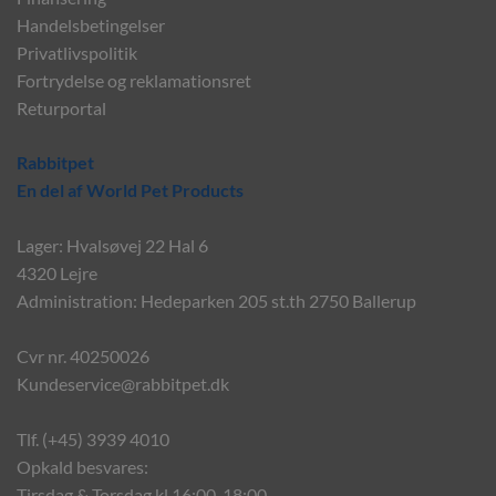
Handelsbetingelser
Privatlivspolitik
Fortrydelse og reklamationsret
Returportal
Rabbitpet
En del af World Pet Products
Lager: Hvalsøvej 22 Hal 6
4320 Lejre
Administration: Hedeparken 205 st.th 2750 Ballerup
Cvr nr. 40250026
Kundeservice@rabbitpet.dk
Tlf. (+45) 3939 4010
Opkald besvares:
Tirsdag & Torsdag kl 16:00-18:00