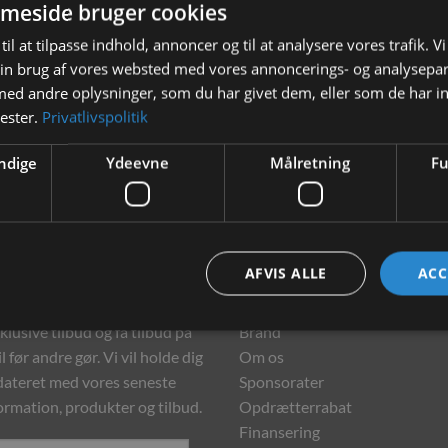
meside bruger cookies
til at tilpasse indhold, annoncer og til at analysere vores trafik. V
in brug af vores websted med vores annoncerings- og analysepa
d andre oplysninger, som du har givet dem, eller som de har in
nester.
Privatlivspolitik
ndige
Ydeevne
Målretning
Fu
hedsbrev
Information
AFVIS ALLE
ACC
meld dig vores nyhedsbrev og
Kontakt
klusive tilbud og få tilbud på
Brand
l før andre gør. Vi vil holde dig
Om os
ateret med vores seneste
Sponsorater
ormation, produkter og tilbud.
Opdrætterrabat
Finansering