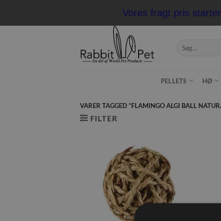
Fortsæt
Vores fragt pris starte
til
indhold
Søg
efter:
PELLETS
HØ
VARER TAGGED “FLAMINGO ALGI BALL NATUR
FILTER
Tilføj til
ønskeliste