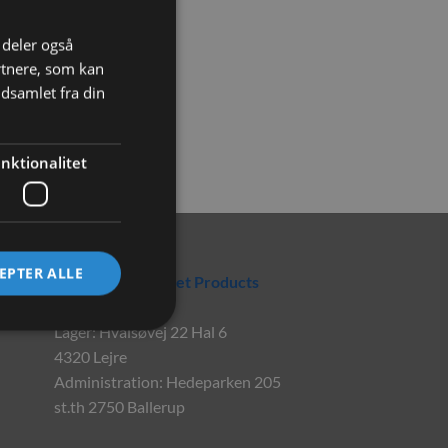
i deler også
rtnere, som kan
dsamlet fra din
nktionalitet
Rabbitpet
EPTER ALLE
En del af World Pet Products
Lager: Hvalsøvej 22 Hal 6
4320 Lejre
Administration: Hedeparken 205
st.th 2750 Ballerup