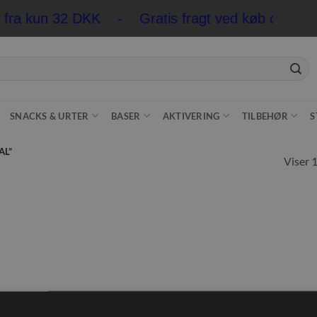
r fra kun 32 DKK - Gratis fragt ved køb over 5
SNACKS & URTER
BASER
AKTIVERING
TILBEHØR
S
AL”
Viser 1