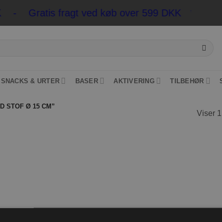
KK - Gratis fragt ved køb over 599 DKK
*Pakkesho
SNACKS & URTER
BASER
AKTIVERING
TILBEHØR
D STOF Ø 15 CM”
Viser 1