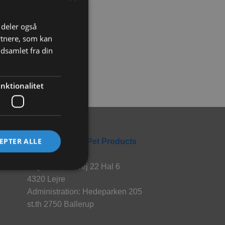
i deler også
rtnere, som kan
dsamlet fra din
nktionalitet
Rabbitpet
EPTER ALLE
En del af World Pet Products
Lager: Hvalsøvej 22 Hal 6
4320 Lejre
Administration: Hedeparken 205
st.th 2750 Ballerup