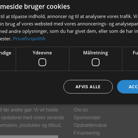
meside bruger cookies
til at tilpasse indhold, annoncer og til at analysere vores trafik. V
in brug af vores websted med vores annoncerings- og analysepa
d andre oplysninger, som du har givet dem, eller som de har in
nester.
Privatlivspolitik
ndige
Ydeevne
Målretning
Fu
hedsbrev
Information
AFVIS ALLE
ACC
meld dig vores nyhedsbrev og
Kontakt
klusive tilbud og få tilbud på
Brand
l før andre gør. Vi vil holde
Om os
 opdateret med vores seneste
Sponsorater
ormation, produkter og tilbud.
Opdrætterrabat
Finansering