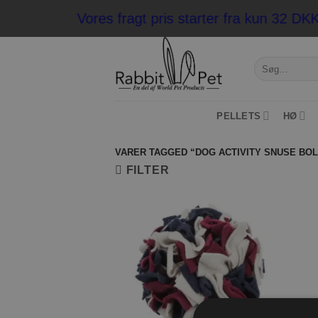
Fortsæt
Vores fragt pris starter fra kun 32 D
til
indhold
Søg
efter:
PELLETS
HØ
VARER TAGGED “DOG ACTIVITY SNUSE BOL
FILTER
Tilføj til
ønskeliste