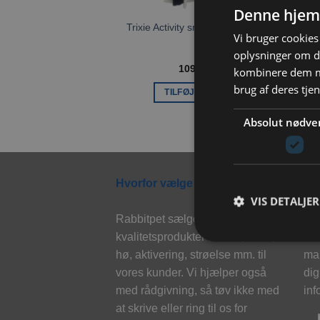
Denne hjem
Trixie Activity snuse bold stof ø15
Vi bruger cookies 
cm
oplysninger om d
109,00
kr.
kombinere dem me
brug af deres tje
TILFØJ TIL KURV
Absolut nødve
Hvorfor vælge Rabbitpet?
Ny
VIS DETALJER
Rabbitpet sælger ikke kun
Til
kvalitetsprodukter såsom, foder,
eks
hø, aktivering, strøelse mm. til
mai
vores kunder. Vi hjælper også
dig
med rådgivning, så tøv ikke med
inf
at skrive eller ring til os for