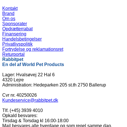
Kontakt
Brand
Om os
Sponsorater
Opdrætterrabat
Finansering
Handelsbetingelser
Privatlivspolitik
Fortrydelse og reklamationsret
Returportal
Rabbitpet
En del af World Pet Products
Lager: Hvalsøvej 22 Hal 6
4320 Lejre
Administration: Hedeparken 205 st.th 2750 Ballerup
Cvr nr. 40250026
Kundeservice@rabbitpet.dk
Tlf. (+45) 3939 4010
Opkald besvares:
Tirsdag & Torsdag kl 16:00-18:00
Mail besvares alle hverdage og som regel samme dag.