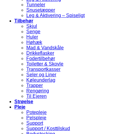
Tunneler
Snusetæpper
Leg & Aktivering – Spiseligt
Tilbehør
Skjul
Senge
Huler
Høhæk
Mad & Vandskåle
Drikkeflasker
Fodertilbehør
Toiletter & Skovle
Transportkasser
Seler og Liner
Køleunderlag
Trapper
Rengøring
Til Ejeren
Strøelse
Pleje
Potepleje
Pelspleje
Support
Support / Kosttilskud
Bodystocking