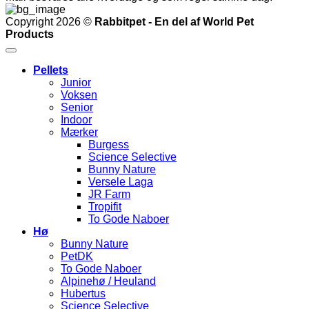
Copyright 2026 ©
Rabbitpet - En del af World Pet
Products
Pellets
Junior
Voksen
Senior
Indoor
Mærker
Burgess
Science Selective
Bunny Nature
Versele Laga
JR Farm
Tropifit
To Gode Naboer
Hø
Bunny Nature
PetDK
To Gode Naboer
Alpinehø / Heuland
Hubertus
Science Selective