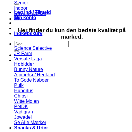
efter:
Senior
Indoor
Log ind / Tilmeld
Se Alle Mærker
Min konto
Hø
Her finder du kun den bedste kvalitet på
Indkøbskurv
marked.
Søg
Science Selective
efter:
JR Farm
Versale Laga
Høbidder
Bunny Nature
Alpinehø / Heuland
To Gode Naboer
Puik
Hubertus
Chipsi
Witte Molen
PetDK
Vadigran
Jowadel
Se Alle Mærker
Snacks & Urter