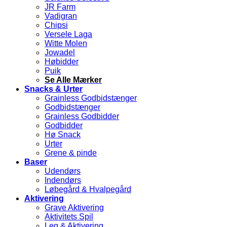
JR Farm
Vadigran
Chipsi
Versele Laga
Witte Molen
Jowadel
Høbidder
Puik
Se Alle Mærker
Snacks & Urter
Grainless Godbidstænger
Godbidstænger
Grainless Godbidder
Godbidder
Hø Snack
Urter
Grene & pinde
Baser
Udendørs
Indendørs
Løbegård & Hvalpegård
Aktivering
Grave Aktivering
Aktivitets Spil
Leg & Aktivering