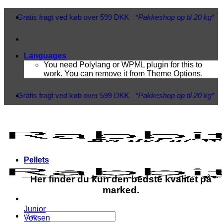
Fortsæt
ved køb over 599 DKK
*Pakkeshop op til 20 kg*
- Hurtig levering 1
til
indhold
Languages
You need Polylang or WPML plugin for this to
work. You can remove it from Theme Options.
ved køb over 599 DKK
*Pakkeshop op til 20 kg*
- Hurtig levering 1
Pellets
Her finder du kun den bedste kvalitet på
marked.
Junior
Søg
Voksen