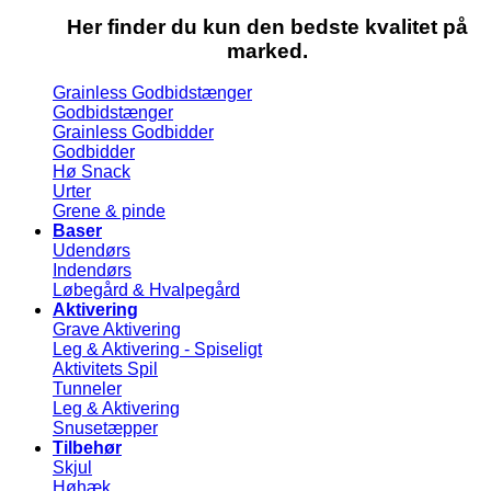
Her finder du kun den bedste kvalitet på
marked.
Grainless Godbidstænger
Godbidstænger
Grainless Godbidder
Godbidder
Hø Snack
Urter
Grene & pinde
Baser
Udendørs
Indendørs
Løbegård & Hvalpegård
Aktivering
Grave Aktivering
Leg & Aktivering - Spiseligt
Aktivitets Spil
Tunneler
Leg & Aktivering
Snusetæpper
Tilbehør
Skjul
Høhæk