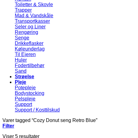
Toiletter & Skovle
Trapper
Mad & Vandskåle
Transportkasser
Seler og Liner
Rengøring
Senge
Drikkeflasker
Køleunderlag
Til Ejeren
Huler
Fodertilbehør
Sand
Strøelse
Pleje
Potepleje
Bodystocking
Pelspleje
Support
Support / Kosttilskud
Varer tagged “Cozy Donut seng Retro Blue”
Filter
Viser 5 resultater