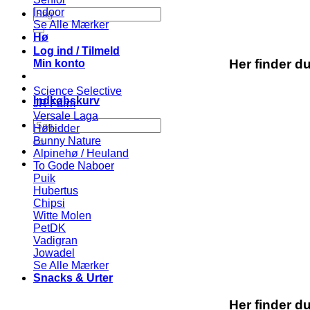
Søg
Indoor
efter:
Se Alle Mærker
Hø
Log ind / Tilmeld
Her finder d
Min konto
Science Selective
Indkøbskurv
JR Farm
Versale Laga
Søg
Høbidder
efter:
Bunny Nature
Alpinehø / Heuland
To Gode Naboer
Puik
Hubertus
Chipsi
Witte Molen
PetDK
Vadigran
Jowadel
Se Alle Mærker
Snacks & Urter
Her finder d