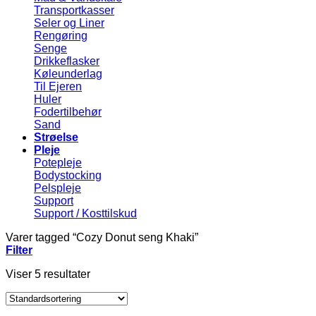
Transportkasser
Seler og Liner
Rengøring
Senge
Drikkeflasker
Køleunderlag
Til Ejeren
Huler
Fodertilbehør
Sand
Strøelse
Pleje
Potepleje
Bodystocking
Pelspleje
Support
Support / Kosttilskud
Varer tagged “Cozy Donut seng Khaki”
Filter
Viser 5 resultater