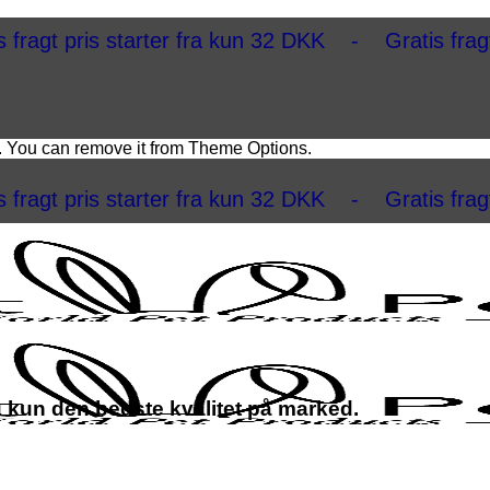
rter fra kun 32 DKK - Gratis fragt ved køb ove
. You can remove it from Theme Options.
rter fra kun 32 DKK - Gratis fragt ved køb ove
u kun den bedste kvalitet på marked.