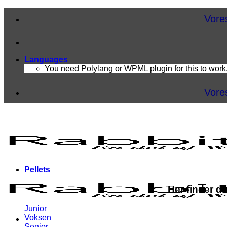
Fortsæt
Vores fragt pris sta
til
indhold
Languages
You need Polylang or WPML plugin for this to work
Vores fragt pris sta
Pellets
Her finder d
Junior
Voksen
Senior