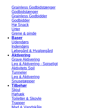
Grainless Godbidstænger
Godbidstænger
Grainless Godbidder
Godbidder
Hø Snack
Urter
Grene & pinde
Baser
Udendørs
Indendørs
Løbegård & Hvalpegård
Aktivering
Grave Aktivering
Leg & Aktivering - Spiseligt
Aktivitets Spil
Tunneler
Leg & Aktivering
Snusetæpper
Tilbehør
Skjul
Høhæk
Toiletter & Skovle
Trapper
Mad & Vandskåle