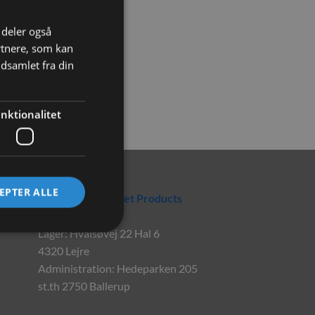
i deler også
rtnere, som kan
dsamlet fra din
nktionalitet
Rabbitpet
EPTER ALLE
En del af World Pet Products
Lager: Hvalsøvej 22 Hal 6
4320 Lejre
Administration: Hedeparken 205
st.th 2750 Ballerup