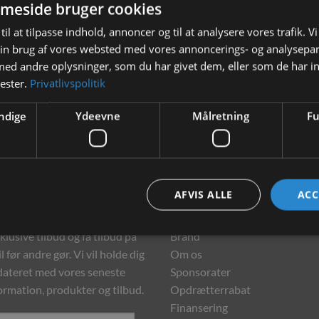
meside bruger cookies
til at tilpasse indhold, annoncer og til at analysere vores trafik. V
in brug af vores websted med vores annoncerings- og analysepa
d andre oplysninger, som du har givet dem, eller som de har in
nester.
Privatlivspolitik
ndige
Ydeevne
Målretning
Fu
hedsbrev
Information
AFVIS ALLE
ACC
meld dig vores nyhedsbrev og
Kontakt
klusive tilbud og få tilbud på
Brand
l før andre gør. Vi vil holde dig
Om os
ateret med vores seneste
Sponsorater
ormation, produkter og tilbud.
Opdrætterrabat
Finansering