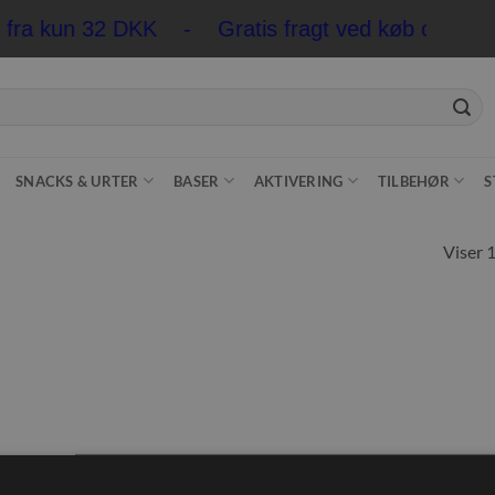
er fra kun 32 DKK - Gratis fragt ved køb over 5
SNACKS & URTER
BASER
AKTIVERING
TILBEHØR
S
Viser 1