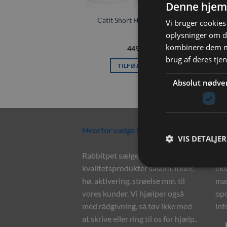
Denne hjem
Catit Short Hair grooming kit
Vi bruger cookies 
oplysninger om d
kombinere dem me
449,00
kr.
brug af deres tje
TILFØJ TIL KURV
Absolut nødve
Hvorfor vælge Rabbitpet?
Ny
VIS DETALJER
Rabbitpet sælger ikke kun
Til
kvalitetsprodukter såsom, foder,
eks
hø, aktivering, strøelse mm. til
mai
vores kunder. Vi hjælper også
opd
med rådgivning, så tøv ikke med
inf
at skrive eller ring til os for hjælp..