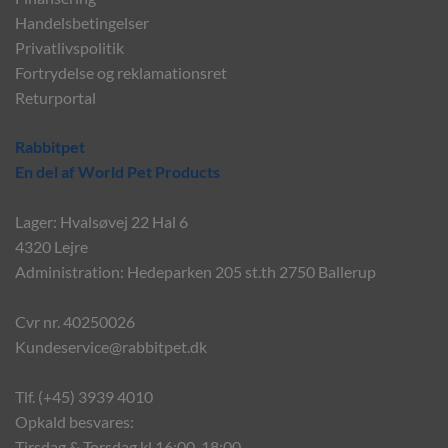
Handelsbetingelser
Privatlivspolitik
Fortrydelse og reklamationsret
Returportal
Rabbitpet
En del af World Pet Products
Lager: Hvalsøvej 22 Hal 6
4320 Lejre
Administration: Hedeparken 205 st.th 2750 Ballerup
Cvr nr. 40250026
Kundeservice@rabbitpet.dk
Tlf. (+45) 3939 4010
Opkald besvares:
Tirsdag & Torsdag kl 16:00-18:00