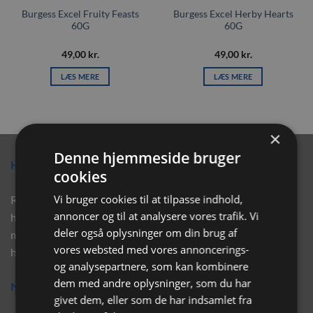
Burgess Excel Fruity Feasts
Burgess Excel Herby Hearts
60G
60G
49,00
kr.
49,00
kr.
LÆS MERE
LÆS MERE
×
Denne hjemmeside bruger
Hvorfor vælge Rabbitpet?
cookies
Vi bruger cookies til at tilpasse indhold,
Rabbitpet sælger ikke kun kvalitetsprodukter såsom, foder,
annoncer og til at analysere vores trafik. Vi
hø, aktivering, strøelse mm. til vores kunder. Vi hjælper også
deler også oplysninger om din brug af
med rådgivning, så tøv ikke med at skrive eller ring til os for
vores websted med vores annoncerings-
hjælp..
og analysepartnere, som kan kombinere
dem med andre oplysninger, som du har
Nyhedsbrev
givet dem, eller som de har indsamlet fra