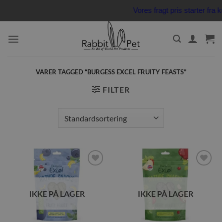
Fortsæt
Vores fragt pris starter fr
til
indhold
VARER TAGGED “BURGESS EXCEL FRUITY FEASTS”
FILTER
Tilføj til
Tilføj til
ønskeliste
ønskeliste
IKKE PÅ LAGER
IKKE PÅ LAGER