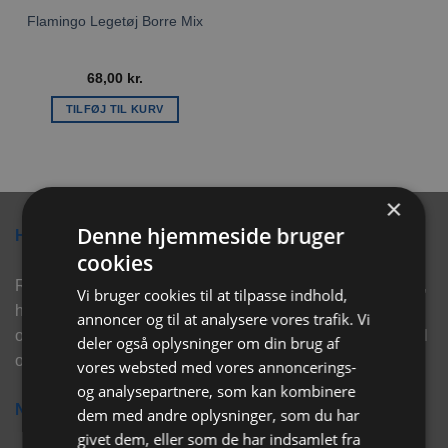
Flamingo Legetøj Borre Mix
68,00
kr.
TILFØJ TIL KURV
×
Denne hjemmeside bruger
Hvorfor vælge Rabbitpet?
cookies
Rabbitpet sælger ikke kun kvalitetsprodukter såsom, foder,
Vi bruger cookies til at tilpasse indhold,
hø, aktivering, strøelse mm. til vores kunder. Vi hjælper
annoncer og til at analysere vores trafik. Vi
også med rådgivning, så tøv ikke med at skrive eller ring til
deler også oplysninger om din brug af
os for hjælp..
vores websted med vores annoncerings-
og analysepartnere, som kan kombinere
Nyhedsbrev
dem med andre oplysninger, som du har
givet dem, eller som de har indsamlet fra