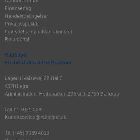
Opdrætterrabat
Finansering
Handelsbetingelser
Privatlivspolitik
Fortrydelse og reklamationsret
Returportal
Rabbitpet
En del af World Pet Products
Lager: Hvalsøvej 22 Hal 6
4320 Lejre
Administration: Hedeparken 205 st.th 2750 Ballerup
Cvr nr. 40250026
Kundeservice@rabbitpet.dk
Tlf. (+45) 3939 4010