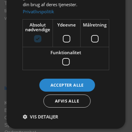
Tilmeld dig vores nyhedsbrev og eksklusive tilbud og få
din brug af deres tjenester.
tilbud på mail før andre gør. Vi vil holde dig opdateret med
Privatlivspolitik
vores seneste information, produkter og tilbud.
Absolut
Ydeevne
Målretning
nødvendige
Funktionalitet
ACCEPTER ALLE
Information
AFVIS ALLE
Kontakt
Brand
VIS DETALJER
Om os
Sponsorater