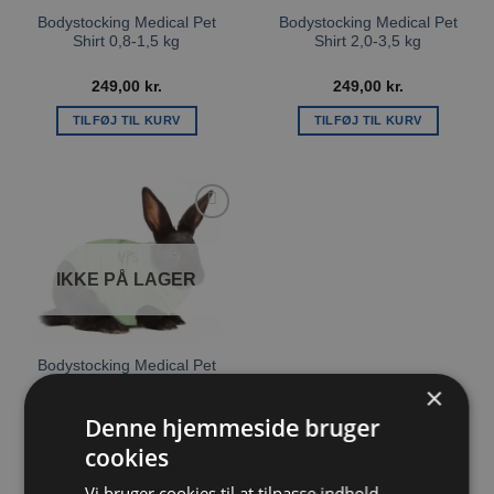
Bodystocking Medical Pet
Bodystocking Medical Pet
Shirt 0,8-1,5 kg
Shirt 2,0-3,5 kg
249,00
kr.
249,00
kr.
TILFØJ TIL KURV
TILFØJ TIL KURV
Tilføj til
ønskeliste
IKKE PÅ LAGER
Bodystocking Medical Pet
Shirt 1,5-2,0 kg
×
Denne hjemmeside bruger
249,00
kr.
cookies
LÆS MERE
Vi bruger cookies til at tilpasse indhold,