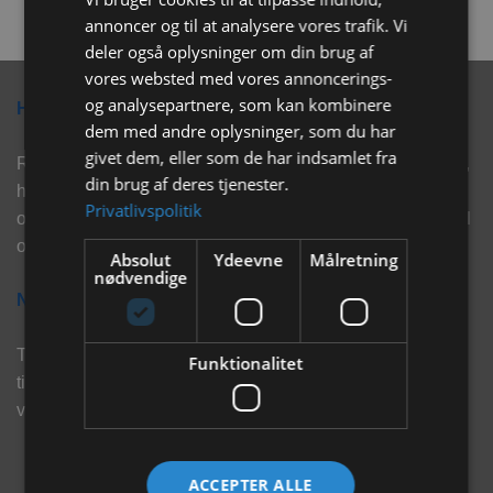
annoncer og til at analysere vores trafik. Vi
deler også oplysninger om din brug af
vores websted med vores annoncerings-
og analysepartnere, som kan kombinere
Hvorfor vælge Rabbitpet?
dem med andre oplysninger, som du har
givet dem, eller som de har indsamlet fra
Rabbitpet sælger ikke kun kvalitetsprodukter såsom, foder,
din brug af deres tjenester.
hø, aktivering, strøelse mm. til vores kunder. Vi hjælper
Privatlivspolitik
også med rådgivning, så tøv ikke med at skrive eller ring til
os for hjælp..
Absolut
Ydeevne
Målretning
nødvendige
Nyhedsbrev
Tilmeld dig vores nyhedsbrev og eksklusive tilbud og få
Funktionalitet
tilbud på mail før andre gør. Vi vil holde dig opdateret med
vores seneste information, produkter og tilbud.
ACCEPTER ALLE