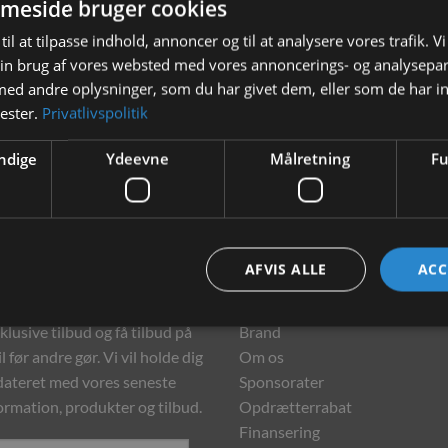
meside bruger cookies
til at tilpasse indhold, annoncer og til at analysere vores trafik. V
in brug af vores websted med vores annoncerings- og analysepa
d andre oplysninger, som du har givet dem, eller som de har in
nester.
Privatlivspolitik
ndige
Ydeevne
Målretning
Fu
hedsbrev
Information
AFVIS ALLE
ACC
meld dig vores nyhedsbrev og
Kontakt
klusive tilbud og få tilbud på
Brand
l før andre gør. Vi vil holde dig
Om os
ateret med vores seneste
Sponsorater
ormation, produkter og tilbud.
Opdrætterrabat
Finansering