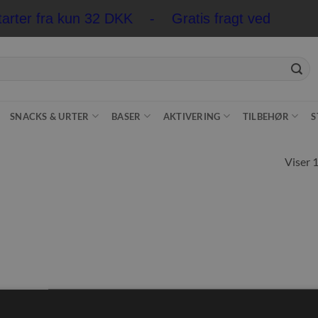
tarter fra kun 32 DKK - Gratis fragt ved køb ov
SNACKS & URTER
BASER
AKTIVERING
TILBEHØR
S
Viser 1