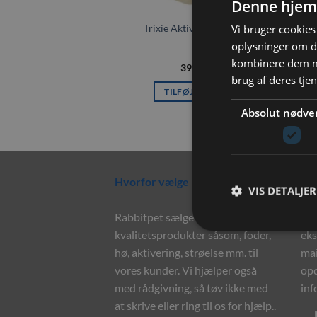
Denne hjem
Vi bruger cookies 
Trixie Aktivitetsbold i træ
oplysninger om d
kombinere dem me
39,00
kr.
brug af deres tje
TILFØJ TIL KURV
Absolut nødve
Hvorfor vælge Rabbitpet?
Ny
VIS DETALJER
Rabbitpet sælger ikke kun
Til
kvalitetsprodukter såsom, foder,
eks
hø, aktivering, strøelse mm. til
mai
vores kunder. Vi hjælper også
opd
med rådgivning, så tøv ikke med
inf
at skrive eller ring til os for hjælp..