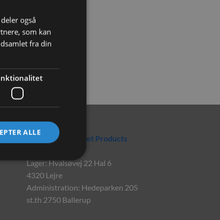
i deler også
rtnere, som kan
dsamlet fra din
nktionalitet
Rabbitpet
EPTER ALLE
En del af World Pet Products
Lager: Hvalsøvej 22 Hal 6
4320 Lejre
Administration: Hedeparken 205
st.th 2750 Ballerup