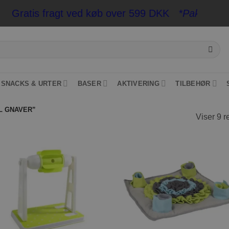
Gratis fragt ved køb over 599 DKK
*Pakkeshop op t
SNACKS & URTER
BASER
AKTIVERING
TILBEHØR
L GNAVER”
Viser 9 r
Tilføj til
Tilføj ti
ønskeliste
ønskeli