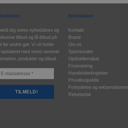
hedsbrev
Information
meld dig vores nyhedsbrev og
Kontakt
klusive tilbud og få tilbud på
Brand
l før andre gør. Vi vil holde
Om os
 opdateret med vores seneste
Sponsorater
ormation, produkter og tilbud.
Opdrætterrabat
Finansering
Handelsbetingelser
Privatlivspolitik
Fortrydelse og reklamationsre
Returportal