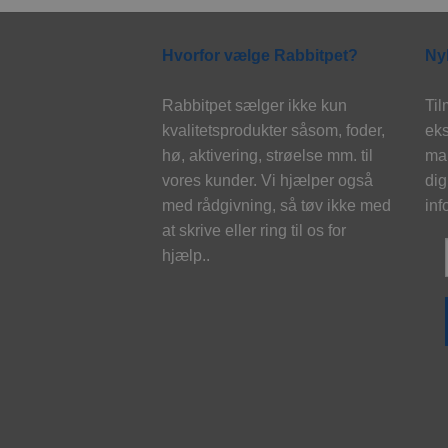
Hvorfor vælge Rabbitpet?
Ny
Rabbitpet sælger ikke kun
Til
kvalitetsprodukter såsom, foder,
eks
hø, aktivering, strøelse mm. til
mai
vores kunder. Vi hjælper også
dig
med rådgivning, så tøv ikke med
inf
at skrive eller ring til os for
hjælp..