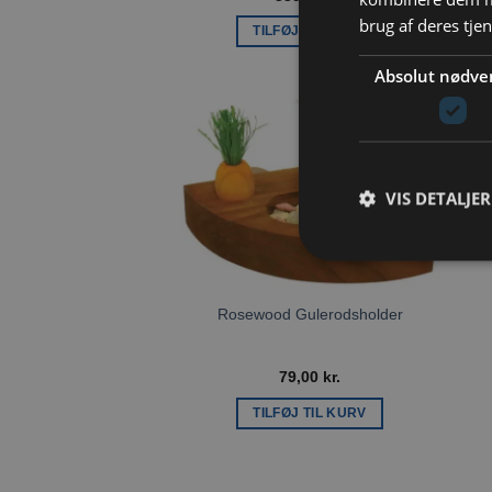
brug af deres tje
TILFØJ TIL KURV
Absolut nødve
Tilføj til
ønskeliste
VIS DETALJER
Rosewood Gulerodsholder
79,00
kr.
TILFØJ TIL KURV