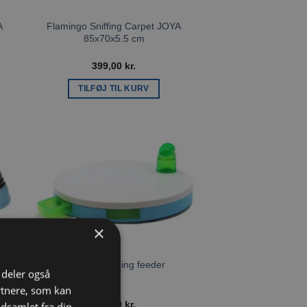
A
Flamingo Sniffing Carpet JOYA
85x70x5.5 cm
399,00
kr.
TILFØJ TIL KURV
l
Tilføj til
ste
ønskeliste
×
Pawise Spinning feeder
i deler også
l
rtnere, som kan
229,00
kr.
dsamlet fra din