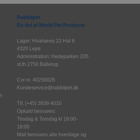
Rabbitpet
En del af World Pet Products
Lager: Hvalsøvej 22 Hal 6
4320 Lejre
Administration: Hedeparken 205
st.th 2750 Ballerup
Cvr nr. 40250026
Kundeservice@rabbitpet.dk
t
Tlf. (+45) 3939 4010
Opkald besvares:
Tirsdag & Torsdag kl 16:00-
18:00
Mail besvares alle hverdage og