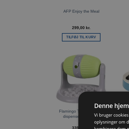
AFP Enjoy the Meal
299,00
kr.
TILFØJ TIL KURV
Tilføj til
ønskeliste
Denne hjem
Flamingo Toy Bent Treat
Vi bruger cookies 
dispenser Limegrøn
oplysninger om d
339,00
kr.
kombinere dem me