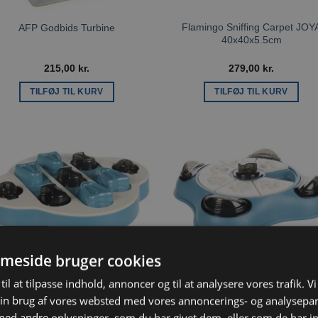
Flamingo Sniffing Carpet JOY
AFP Godbids Turbine
40x40x5.5cm
215,00
kr.
279,00
kr.
TILFØJ TIL KURV
TILFØJ TIL KURV
Tilføj til
Tilføj ti
ønskeliste
ønskeli
meside bruger cookies
Flamingo Toy Brain Train
Flamingo Toy Brain Train
til at tilpasse indhold, annoncer og til at analysere vores trafik. V
SHERLOCK CLYDE Petrol
SHERLOCK PAW CLIFF Petro
in brug af vores websted med vores annoncerings- og analysepa
229,00
kr.
249,00
kr.
d andre oplysninger, som du har givet dem, eller som de har in